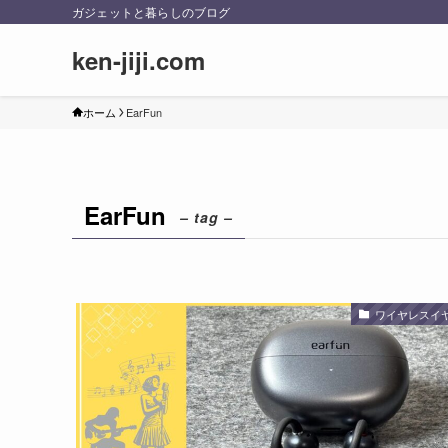
ガジェットと暮らしのブログ
ken-jiji.com
ホーム
EarFun
EarFun
– tag –
ワイヤレスイ