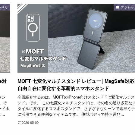
セサリ
アクセサ
fe対
MOFT 七変化マルチスタンド レビュー | MagSafe対
自由自在に変化する革新的スマホスタンド
タン
今回紹介するのは、MOFTのiPhone向けスタンド「七変化マルチ
量、そ
ンド」です。 この七変化マルチスタンドは、その名の通り多彩な
ードホ
タイルに変化するスマホスタンドで、さまざまなシーンで素早く手
..
に活用できる便利なアイテムです。 薄型ボディで持ち運び...
2026-05-09